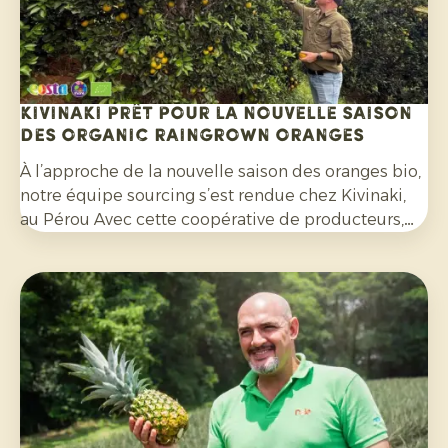
Kivinaki prêt pour la nouvelle saison
des Organic Raingrown Oranges
À l’approche de la nouvelle saison des oranges bio,
notre équipe sourcing s’est rendue chez Kivinaki,
au Pérou Avec cette coopérative de producteurs,
nous avons mis en place un programme
d'exportation fructueux au cours des quatre
dernières années. Lors de cette visite, nous avons
préparé ensemble les mois à venir.