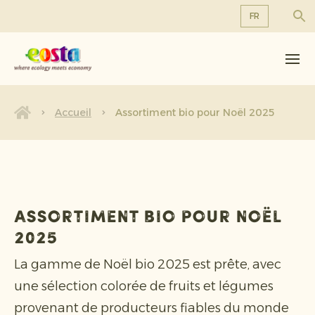
FR
À propos de nous
EN
DE
Produits
FR
Durabilité
Accueil
Assortiment bio pour Noël 2025
NL
Nouvelles et communiqués
Travailler chez Eosta
Assortiment bio pour Noël
2025
La gamme de Noël bio 2025 est prête, avec
une sélection colorée de fruits et légumes
provenant de producteurs fiables du monde