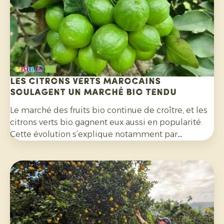
Les citrons verts marocains
soulagent un marché bio tendu
Le marché des fruits bio continue de croître, et les
citrons verts bio gagnent eux aussi en popularité.
Cette évolution s’explique notamment par
l’engouement pour les cocktails, les mocktails et
les limonades maison, mais aussi à leur utilisation
de plus en plus répandue dans les salades, les
currys et de nombreux autres plats. Par ailleurs, les
consommateurs sont de plus en plus attentifs aux
agrumes cultivés sans pesticides de synthèse et
non traités avec des fongicides après récolte.