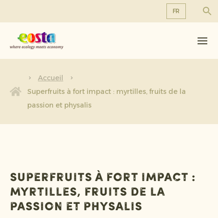
FR
À propos de nous
EN
DE
Produits
FR
Durabilité
Accueil
NL
Superfruits à fort impact : myrtilles, fruits de la
Nouvelles et communiqués
passion et physalis
Travailler chez Eosta
Superfruits à fort impact :
myrtilles, fruits de la
passion et physalis