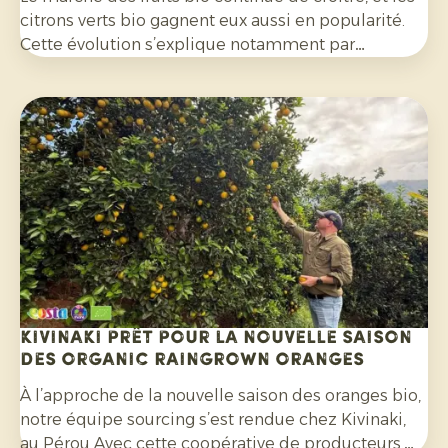
citrons verts bio gagnent eux aussi en popularité.
Cette évolution s’explique notamment par
l’engouement pour les cocktails, les mocktails et
les limonades maison, mais aussi à leur utilisation
de plus en plus répandue dans les salades, les
currys et de nombreux autres plats. Par ailleurs, les
consommateurs sont de plus en plus attentifs aux
agrumes cultivés sans pesticides de synthèse et
non traités avec des fongicides après récolte.
Kivinaki prêt pour la nouvelle saison
des Organic Raingrown Oranges
À l’approche de la nouvelle saison des oranges bio,
notre équipe sourcing s’est rendue chez Kivinaki,
au Pérou Avec cette coopérative de producteurs,