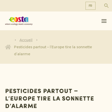
FR
À propos de nous
EN
DE
Produits
FR
Durabilité
Accueil
NL
Pesticides partout – l’Europe tire la sonnette
Nouvelles et communiqués
d’alarme
Travailler chez Eosta
Pesticides partout –
l’Europe tire la sonnette
d’alarme