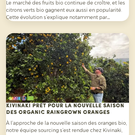
Le marché des fruits bio continue de croître, et les
citrons verts bio gagnent eux aussi en popularité.
Cette évolution s’explique notamment par
l’engouement pour les cocktails, les mocktails et
les limonades maison, mais aussi à leur utilisation
de plus en plus répandue dans les salades, les
currys et de nombreux autres plats. Par ailleurs, les
consommateurs sont de plus en plus attentifs aux
agrumes cultivés sans pesticides de synthèse et
non traités avec des fongicides après récolte.
Kivinaki prêt pour la nouvelle saison
des Organic Raingrown Oranges
À l’approche de la nouvelle saison des oranges bio,
notre équipe sourcing s’est rendue chez Kivinaki,