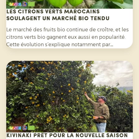
Les citrons verts marocains
soulagent un marché bio tendu
Le marché des fruits bio continue de croître, et les
citrons verts bio gagnent eux aussi en popularité.
Cette évolution s’explique notamment par
l’engouement pour les cocktails, les mocktails et
les limonades maison, mais aussi à leur utilisation
de plus en plus répandue dans les salades, les
currys et de nombreux autres plats. Par ailleurs, les
consommateurs sont de plus en plus attentifs aux
agrumes cultivés sans pesticides de synthèse et
non traités avec des fongicides après récolte.
Kivinaki prêt pour la nouvelle saison