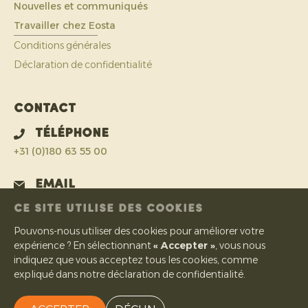
Nouvelles et communiqués
Travailler chez Eosta
Conditions générales
Déclaration de confidentialité
Contact
Téléphone
+31 (0)180 63 55 00
Email
info@eosta.com
CE SITE UTILISE DES COOKIES
Pouvons-nous utiliser des cookies pour améliorer votre
Adresse
expérience ? En sélectionnant
« Accepter »
, vous nous
IJsermanweg 15
indiquez que vous acceptez tous les cookies, comme
2742 KH Waddinxveen
expliqué dans notre déclaration de confidentialité.
Pays-Bas