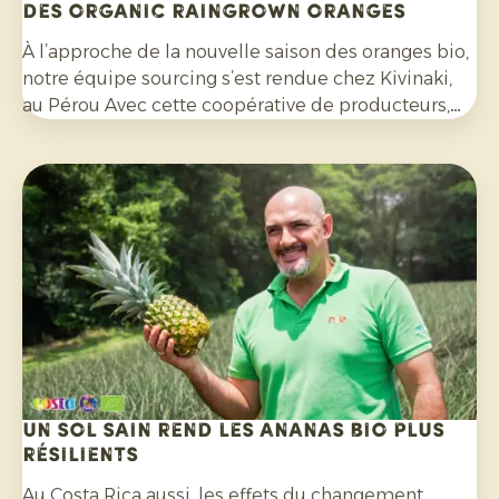
des Organic Raingrown Oranges
À l’approche de la nouvelle saison des oranges bio,
notre équipe sourcing s’est rendue chez Kivinaki,
au Pérou Avec cette coopérative de producteurs,
nous avons mis en place un programme
d'exportation fructueux au cours des quatre
dernières années. Lors de cette visite, nous avons
préparé ensemble les mois à venir.
Un sol sain rend les ananas bio plus
résilients
Au Costa Rica aussi, les effets du changement