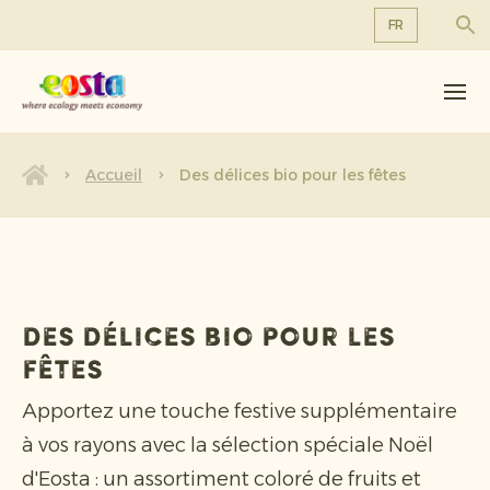
FR
À propos de nous
EN
DE
Produits
FR
Durabilité
Accueil
Des délices bio pour les fêtes
NL
Nouvelles et communiqués
Travailler chez Eosta
Des délices bio pour les
fêtes
Apportez une touche festive supplémentaire
à vos rayons avec la sélection spéciale Noël
d'Eosta : un assortiment coloré de fruits et